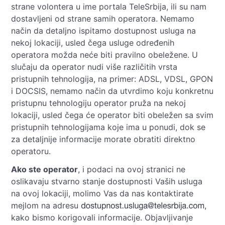
strane volontera u ime portala TeleSrbija, ili su nam
dostavljeni od strane samih operatora. Nemamo
način da detaljno ispitamo dostupnost usluga na
nekoj lokaciji, usled čega usluge određenih
operatora možda neće biti pravilno obeležene. U
slučaju da operator nudi više različitih vrsta
pristupnih tehnologija, na primer: ADSL, VDSL, GPON
i DOCSIS, nemamo način da utvrdimo koju konkretnu
pristupnu tehnologiju operator pruža na nekoj
lokaciji, usled čega će operator biti obeležen sa svim
pristupnih tehnologijama koje ima u ponudi, dok se
za detaljnije informacije morate obratiti direktno
operatoru.
Ako ste operator
, i podaci na ovoj stranici ne
oslikavaju stvarno stanje dostupnosti Vaših usluga
na ovoj lokaciji, molimo Vas da nas kontaktirate
mejlom na adresu
,
kako bismo korigovali informacije. Objavljivanje