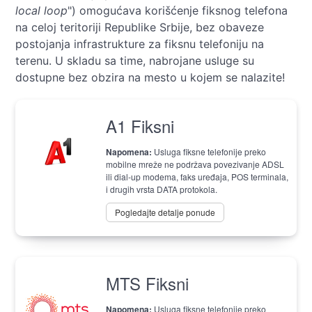
local loop
") omogućava korišćenje fiksnog telefona
na celoj teritoriji Republike Srbije, bez obaveze
postojanja infrastrukture za fiksnu telefoniju na
terenu. U skladu sa time, nabrojane usluge su
dostupne bez obzira na mesto u kojem se nalazite!
A1 Fiksni
Napomena:
Usluga fiksne telefonije preko
mobilne mreže ne podržava povezivanje ADSL
ili dial-up modema, faks uređaja, POS terminala,
i drugih vrsta DATA protokola.
Pogledajte detalje ponude
MTS Fiksni
Napomena:
Usluga fiksne telefonije preko