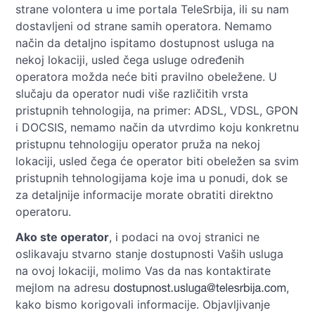
strane volontera u ime portala TeleSrbija, ili su nam
dostavljeni od strane samih operatora. Nemamo
način da detaljno ispitamo dostupnost usluga na
nekoj lokaciji, usled čega usluge određenih
operatora možda neće biti pravilno obeležene. U
slučaju da operator nudi više različitih vrsta
pristupnih tehnologija, na primer: ADSL, VDSL, GPON
i DOCSIS, nemamo način da utvrdimo koju konkretnu
pristupnu tehnologiju operator pruža na nekoj
lokaciji, usled čega će operator biti obeležen sa svim
pristupnih tehnologijama koje ima u ponudi, dok se
za detaljnije informacije morate obratiti direktno
operatoru.
Ako ste operator
, i podaci na ovoj stranici ne
oslikavaju stvarno stanje dostupnosti Vaših usluga
na ovoj lokaciji, molimo Vas da nas kontaktirate
mejlom na adresu
,
kako bismo korigovali informacije. Objavljivanje