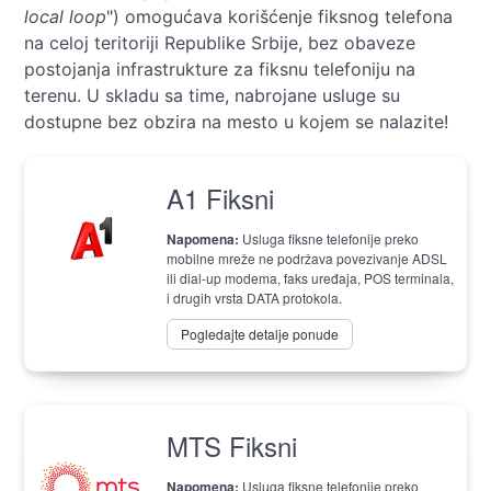
local loop
") omogućava korišćenje fiksnog telefona
na celoj teritoriji Republike Srbije, bez obaveze
postojanja infrastrukture za fiksnu telefoniju na
terenu. U skladu sa time, nabrojane usluge su
dostupne bez obzira na mesto u kojem se nalazite!
A1 Fiksni
Napomena:
Usluga fiksne telefonije preko
mobilne mreže ne podržava povezivanje ADSL
ili dial-up modema, faks uređaja, POS terminala,
i drugih vrsta DATA protokola.
Pogledajte detalje ponude
MTS Fiksni
Napomena:
Usluga fiksne telefonije preko