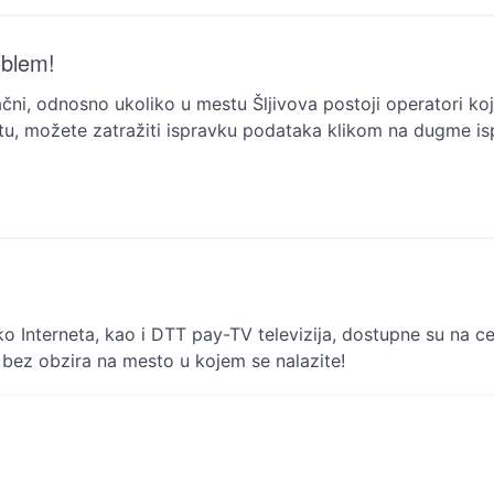
oblem!
čni, odnosno ukoliko u mestu Šljivova postoji operatori koji
u, možete zatražiti ispravku podataka klikom na dugme is
eko Interneta, kao i DTT pay-TV televizija, dostupne su na cel
 bez obzira na mesto u kojem se nalazite!