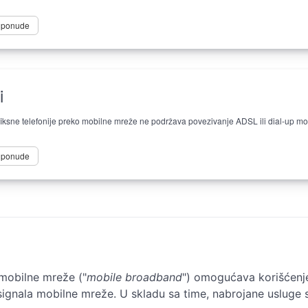
e ponude
i
iksne telefonije preko mobilne mreže ne podržava povezivanje ADSL ili dial-up mod
e ponude
 mobilne mreže ("
mobile broadband
") omogućava korišćenje 
 signala mobilne mreže. U skladu sa time, nabrojane usluge