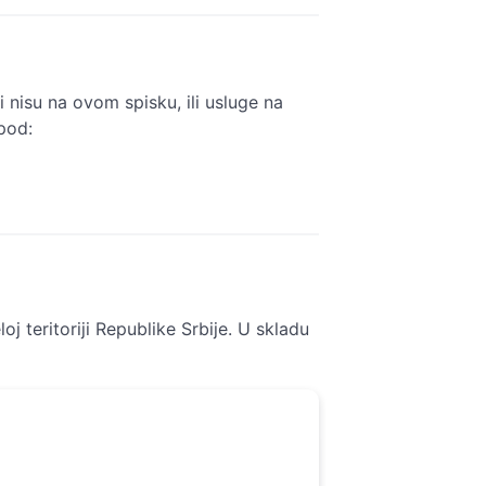
 nisu na ovom spisku, ili usluge na
pod:
oj teritoriji Republike Srbije. U skladu