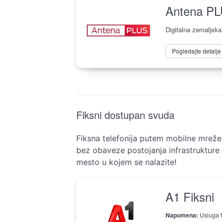
Antena P
Digitalna zemaljska 
Pogledajte detalj
Fiksni dostupan svuda
Fiksna telefonija putem mobilne mreže
bez obaveze postojanja infrastrukture 
mesto u kojem se nalazite!
A1 Fiksni
Napomena:
Usluga f