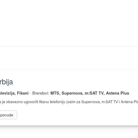
bija
elevizija, Fiksni
· Brendovi:
MTS, Supernova, m:SAT TV, Antena Plus
je obavezno ugovoriti fiksnu telefoniju (osim za Supernova, m:SAT TV i Antena Pl
e ponude