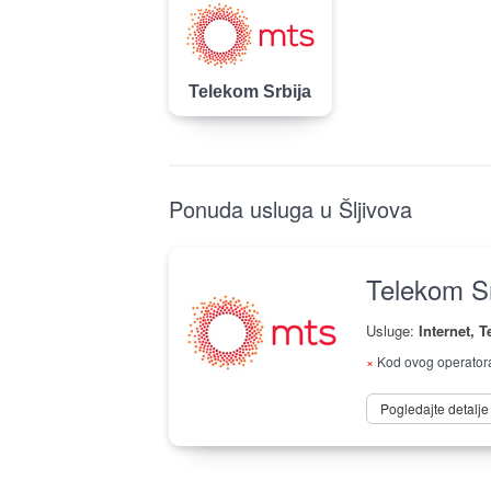
Telekom Srbija
Ponuda usluga u Šljivova
Telekom Sr
Usluge:
Internet, T
×
Kod ovog operatora 
Pogledajte detalj