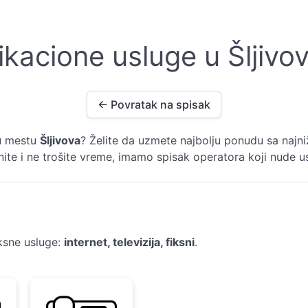
kacione usluge u Šljivov
← Povratak na spisak
i u mestu
Šljivova
? Želite da uzmete najbolju ponudu sa najni
ite i ne trošite vreme, imamo spisak operatora koji nude u
ksne usluge:
internet, televizija, fiksni
.