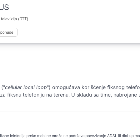
LUS
televizija (DTT)
e ponude
 ("
cellular local loop
") omogućava korišćenje fiksnog telefona
za fiksnu telefoniju na terenu. U skladu sa time, nabrojane
iksne telefonije preko mobilne mreže ne podržava povezivanje ADSL ili dial-up mod