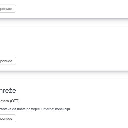
e ponude
e ponude
mreže
erneta (OTT)
ahteva da imate postojeću Internet konekciju.
e ponude