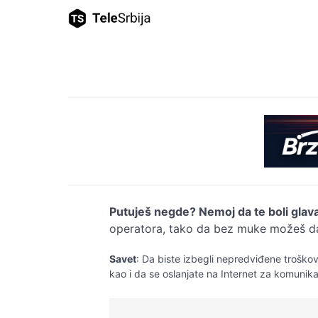
Putuješ negde? Nemoj da te boli glav
operatora, tako da bez muke možeš da 
Savet
: Da biste izbegli nepredviđene troškov
kao i da se oslanjate na Internet za komunik