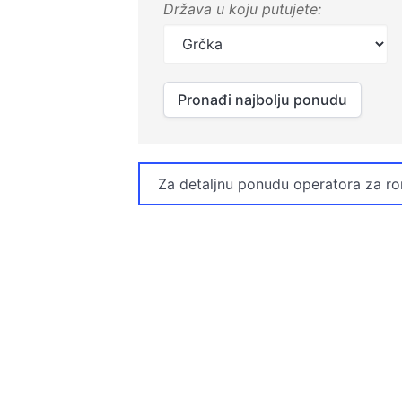
Država u koju putujete:
Pronađi najbolju ponudu
Za detaljnu ponudu operatora za r