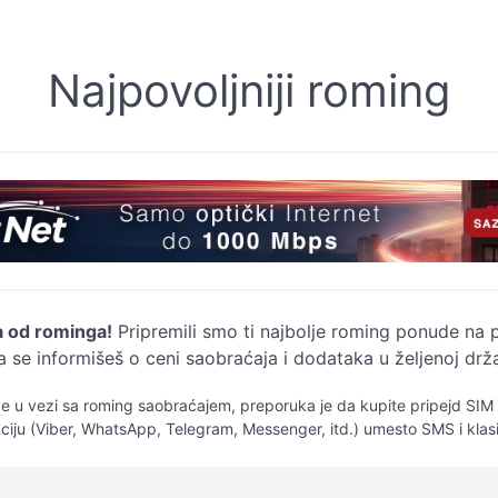
Najpovoljniji roming
a od rominga!
Pripremili smo ti najbolje roming ponude na 
se informišeš o ceni saobraćaja i dodataka u željenoj drža
e u vezi sa roming saobraćajem, preporuka je da kupite pripejd SIM ka
aciju (Viber, WhatsApp, Telegram, Messenger, itd.) umesto SMS i klas