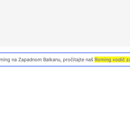
oming na Zapadnom Balkanu, pročitajte naš
Roming vodič z